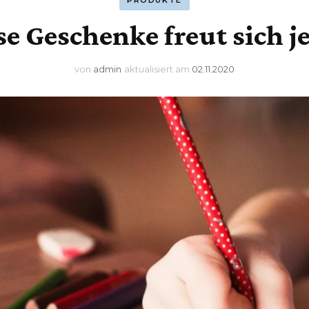
PRODUKTE
se Geschenke freut sich j
von
admin
aktualisiert am
02.11.2020