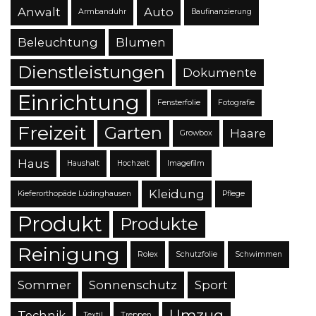
Anwalt
Auto
Armbanduhr
Baufinanzierung
Beleuchtung
Blumen
Dienstleistungen
Dokumente
Einrichtung
Fensterfolie
Fotografie
Freizeit
Garten
Haare
Growbox
Haus
Haushalt
Hochzeit
Imagefilm
Kleidung
Kieferorthopäde Lüdinghausen
Pflege
Produkt
Produkte
Reinigung
Rolex
Schutzfolie
Schwimmen
Sommer
Sonnenschutz
Sport
Umzug
Technik
Textil
Treppen