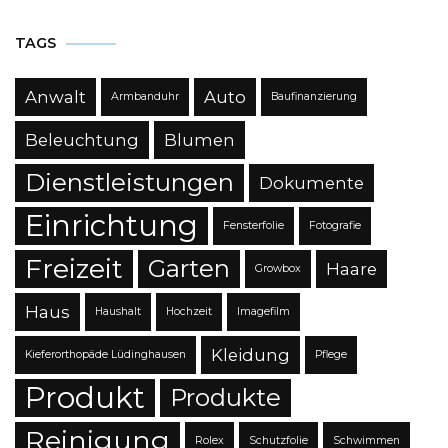
TAGS
Anwalt
Auto
Armbanduhr
Baufinanzierung
Beleuchtung
Blumen
Dienstleistungen
Dokumente
Einrichtung
Fensterfolie
Fotografie
Freizeit
Garten
Haare
Growbox
Haus
Haushalt
Hochzeit
Imagefilm
Kleidung
Kieferorthopäde Lüdinghausen
Pflege
Produkt
Produkte
Reinigung
Rolex
Schutzfolie
Schwimmen