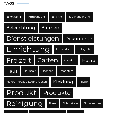
TAGS
Anwalt
Auto
Armbanduhr
Baufinanzierung
Beleuchtung
Blumen
Dienstleistungen
Dokumente
Einrichtung
Fensterfolie
Fotografie
Freizeit
Garten
Haare
Growbox
Haus
Haushalt
Hochzeit
Imagefilm
Kleidung
Kieferorthopäde Lüdinghausen
Pflege
Produkt
Produkte
Reinigung
Rolex
Schutzfolie
Schwimmen