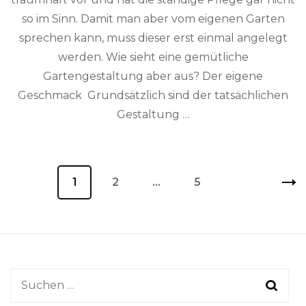
so im Sinn. Damit man aber vom eigenen Garten
sprechen kann, muss dieser erst einmal angelegt
werden. Wie sieht eine gemütliche
Gartengestaltung aber aus? Der eigene
Geschmack Grundsätzlich sind der tatsächlichen
Gestaltung …
Seitennummerierung
Seite
1
Seite
2
…
Seite
5
der
Beiträge
Suchen
nach: