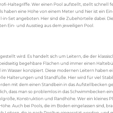
fi-Haltegriffe. Wer einen Pool aufstellt, stellt schnell fe
s haben eine Höhe von einem Meter und hier ist ein Ein-
ll-in-Set angeboten. Hier sind die Zubehörteile dabei.
en Ein- und Ausstieg aus dem jeweiligen Pool.
ufgestellt wird. Es handelt sich um Leitern, die der klassi
idseitig begehbare Flächen und immer einen Haltebügel
im Wasser konzipiert. Diese modernen Leitern haben ei
lle Halterungen und Standfüße. Hier wird für viel Stabil
erden mit dem einen Standbein in das Aufstellbecken gest
ch, dass man so problemlos in das Schwimmbecken eins
oolgröße, Konstruktion und Randhöhe. Wer ein kleines P
 Höhe. Auch bei Pools, die im Boden eingelassen sind, br
h Leitern, die je nach Pooltyp eingesetzt werden, und