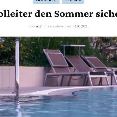
PRODUKTE
TECHNIK
olleiter den Sommer sic
von
admin
aktualisiert am
13.10.2021