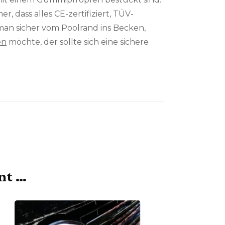
dass alles CE-zertifiziert, TÜV-
man sicher vom Poolrand ins Becken,
en
möchte, der sollte sich eine sichere
ant …