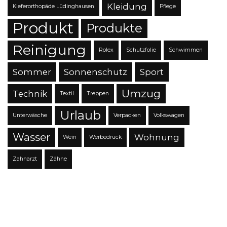
Kleidung
Kieferorthopäde Lüdinghausen
Pflege
Produkt
Produkte
Reinigung
Rolex
Schutzfolie
Schwimmen
Sommer
Sonnenschutz
Sport
Umzug
Technik
Textil
Treppen
Urlaub
Unterwäsche
Verpacken
Volkswagen
Wasser
Wohnung
Wein
Werbedruck
Zahnarzt
Zähne