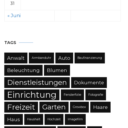
31
« Juni
TAGS
Anwalt
Auto
Armbanduhr
Baufinanzierung
Beleuchtung
Blumen
Dienstleistungen
Dokumente
Einrichtung
Fensterfolie
Fotografie
Freizeit
Garten
Haare
Growbox
Haus
Haushalt
Hochzeit
Imagefilm