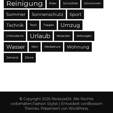
Reinigung
Rolex
Schutzfolie
Schwimmen
Sommer
Sonnenschutz
Sport
Umzug
Technik
Textil
Treppen
Urlaub
Unterwäsche
Verpacken
Volkswagen
Wasser
Wohnung
Wein
Werbedruck
Zahnarzt
Zähne
© Copyright 2026
Reiseziel24
. Alle Rechte
vorbehalten.
Fashion Stylist | Entwickelt von
Blossom
Themes
. Präsentiert von
WordPress
.