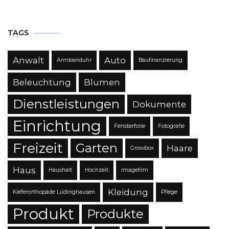
TAGS
Anwalt
Auto
Armbanduhr
Baufinanzierung
Beleuchtung
Blumen
Dienstleistungen
Dokumente
Einrichtung
Fensterfolie
Fotografie
Freizeit
Garten
Haare
Growbox
Haus
Haushalt
Hochzeit
Imagefilm
Kleidung
Kieferorthopäde Lüdinghausen
Pflege
Produkt
Produkte