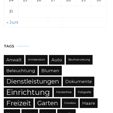
31
« Juni
TAGS
Anwalt
Auto
Armbanduhr
Baufinanzierung
Beleuchtung
Blumen
Dienstleistungen
Dokumente
Einrichtung
Fensterfolie
Fotografie
Freizeit
Garten
Haare
Growbox