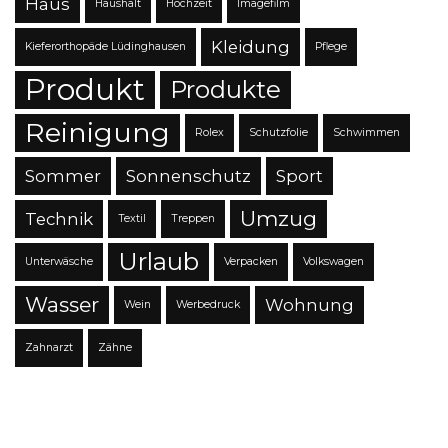
Haus
Haushalt
Hochzeit
Imagefilm
Kleidung
Kieferorthopäde Lüdinghausen
Pflege
Produkt
Produkte
Reinigung
Rolex
Schutzfolie
Schwimmen
Sommer
Sonnenschutz
Sport
Umzug
Technik
Textil
Treppen
Urlaub
Unterwäsche
Verpacken
Volkswagen
Wasser
Wohnung
Wein
Werbedruck
Zahnarzt
Zähne