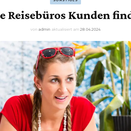
SONSTIGES
e Reisebüros Kunden fin
von
admin
aktualisiert am
28.04.2024