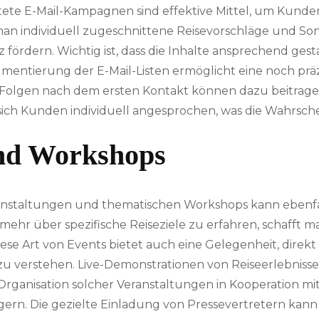
tete E-Mail-Kampagnen sind effektive Mittel, um Kun
n individuell zugeschnittene Reisevorschläge und Son
rdern. Wichtig ist, dass die Inhalte ansprechend gesta
entierung der E-Mail-Listen ermöglicht eine noch prä
Folgen nach dem ersten Kontakt können dazu beitragen,
sich Kunden individuell angesprochen, was die Wahrsche
und Workshops
anstaltungen und thematischen Workshops kann ebenf
ehr über spezifische Reiseziele zu erfahren, schafft ma
ese Art von Events bietet auch eine Gelegenheit, direk
u verstehen. Live-Demonstrationen von Reiseerlebnissen
Organisation solcher Veranstaltungen in Kooperation mi
igern. Die gezielte Einladung von Pressevertretern kan