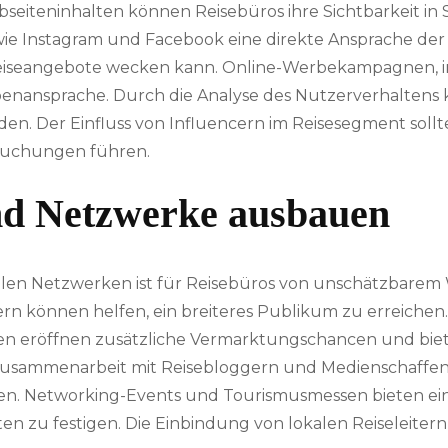
seiteninhalten können Reisebüros ihre Sichtbarkeit in
ie Instagram und Facebook eine direkte Ansprache der
eiseangebote wecken kann. Online-Werbekampagnen, in
ppenansprache. Durch die Analyse des Nutzerverhalten
en. Der Einfluss von Influencern im Reisesegment sollt
 Buchungen führen.
nd Netzwerke ausbauen
balen Netzwerken ist für Reisebüros von unschätzbarem 
n können helfen, ein breiteres Publikum zu erreichen.
en eröffnen zusätzliche Vermarktungschancen und bie
 Zusammenarbeit mit Reisebloggern und Medienschaffe
ieren. Networking-Events und Tourismusmessen bieten e
n zu festigen. Die Einbindung von lokalen Reiseleite