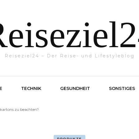
eiseziel
Reiseziel24 – Der Reise- und Lifestyleblog
E
TECHNIK
GESUNDHEIT
SONSTIGES
kartons zu beachten?