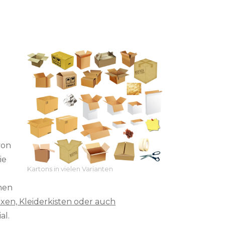
d
von
ie
Kartons in vielen Varianten
hen
oxen, Kleiderkisten oder auch
al.