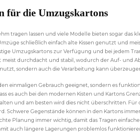
n für die Umzugskartons
nehm tragen lassen und viele Modelle bieten sogar das 
mzüge schließlich einfach alte Kissen genutzt und meist
nstige Umzugskartons zur Verfügung und bei jedem Trans
st meist durchdacht und stabil, wodurch der Auf- und Ab
enutzt, sondern auch die Verarbeitung kann überzeuge
 den einmaligen Gebrauch geeignet, sondern es funktio
dass es auch bei den modernen Kisten und Kartons Gren
lten und am besten wird dies nicht überschritten. Für 
rd. Schwere Gegenstände können in den Kartons immer 
hte Planung immer wichtig, damit das Tragen einfacher
damit auch längere Lagerungen problemlos funktioniere