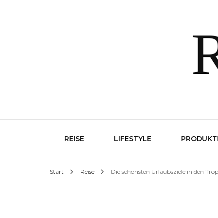
R
REISE
LIFESTYLE
PRODUKT
Start
Reise
Die schönsten Urlaubsziele in den Tro