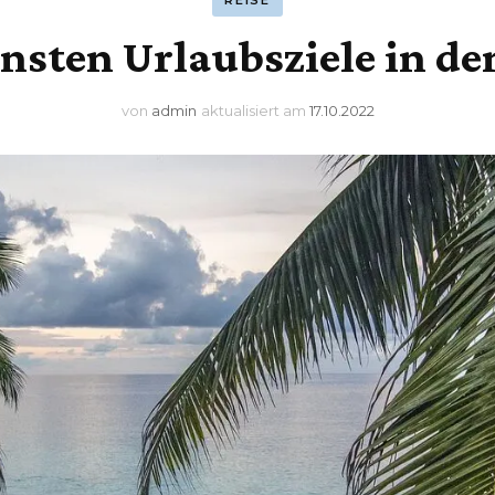
REISE
nsten Urlaubsziele in d
von
admin
aktualisiert am
17.10.2022