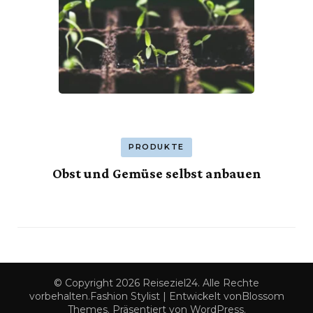
PRODUKTE
Obst und Gemüse selbst anbauen
© Copyright 2026
Reiseziel24
. Alle Rechte
vorbehalten.
Fashion Stylist | Entwickelt von
Blossom
Themes
. Präsentiert von
WordPress
.