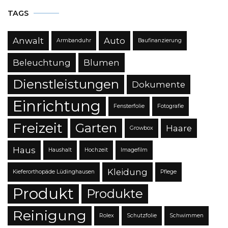
TAGS
Anwalt
Auto
Armbanduhr
Baufinanzierung
Beleuchtung
Blumen
Dienstleistungen
Dokumente
Einrichtung
Fensterfolie
Fotografie
Freizeit
Garten
Haare
Growbox
Haus
Haushalt
Hochzeit
Imagefilm
Kleidung
Kieferorthopäde Lüdinghausen
Pflege
Produkt
Produkte
Reinigung
Rolex
Schutzfolie
Schwimmen