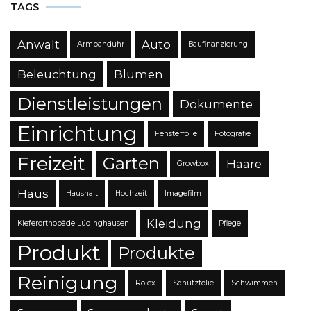
TAGS
Anwalt
Auto
Armbanduhr
Baufinanzierung
Beleuchtung
Blumen
Dienstleistungen
Dokumente
Einrichtung
Fensterfolie
Fotografie
Freizeit
Garten
Haare
Growbox
Haus
Haushalt
Hochzeit
Imagefilm
Kleidung
Kieferorthopäde Lüdinghausen
Pflege
Produkt
Produkte
Reinigung
Rolex
Schutzfolie
Schwimmen