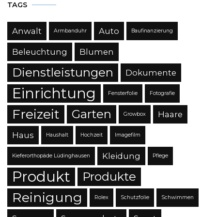
TAGS
Anwalt
Auto
Armbanduhr
Baufinanzierung
Beleuchtung
Blumen
Dienstleistungen
Dokumente
Einrichtung
Fensterfolie
Fotografie
Freizeit
Garten
Haare
Growbox
Haus
Haushalt
Hochzeit
Imagefilm
Kleidung
Kieferorthopäde Lüdinghausen
Pflege
Produkt
Produkte
Reinigung
Rolex
Schutzfolie
Schwimmen