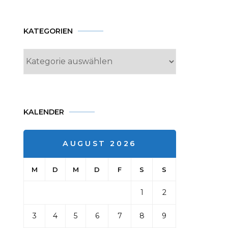
KATEGORIEN
Kategorien
KALENDER
AUGUST 2026
M
D
M
D
F
S
S
1
2
3
4
5
6
7
8
9