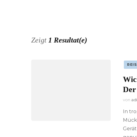
Zeigt
1 Resultat(e)
REI
Wich
Der
von
ad
In tr
Mücke
Gerät