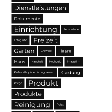
Dienstleistungen
Dokumente
Einrichtung
Fensterfolie
Freizeit
Fotografie
Garten
Haare
Growbox
Haus
Haushalt
Hochzeit
Imagefilm
Kleidung
Kieferorthopäde Lüdinghausen
Produkt
Pflege
Produkte
Reinigung
Rolex