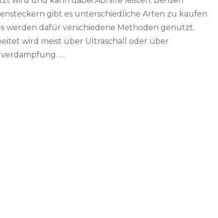
zt wird und kann dabei Abhilfe leisten. Bei den
nsteckern gibt es unterschiedliche Arten zu kaufen
s werden dafür verschiedene Methoden genutzt.
eitet wird meist über Ultraschall oder über
dverdampfung. …