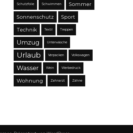
Sommer
Schutzfolie
Schwimmen
Sonnenschutz
Sport
Technik
Textil
Treppen
Umzug
Unterwäsche
Urlaub
Verpacken
Volkswagen
Wasser
Wein
Werbedruck
Wohnung
Zahnarzt
Zähne