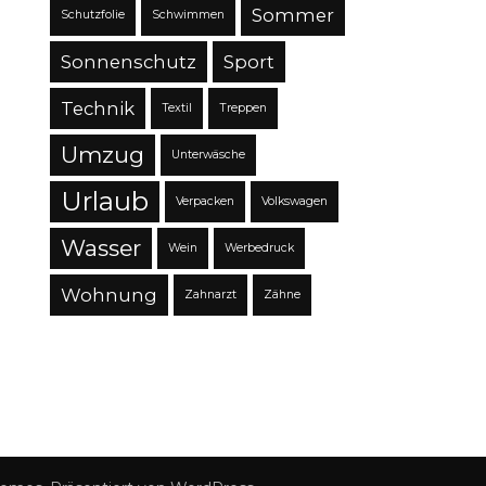
Sommer
Schutzfolie
Schwimmen
Sonnenschutz
Sport
Technik
Textil
Treppen
Umzug
Unterwäsche
Urlaub
Verpacken
Volkswagen
Wasser
Wein
Werbedruck
Wohnung
Zahnarzt
Zähne