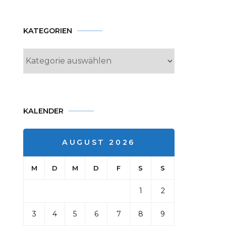
KATEGORIEN
Kategorien
KALENDER
AUGUST 2026
M
D
M
D
F
S
S
1
2
3
4
5
6
7
8
9