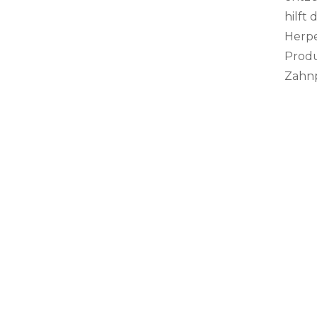
hilft
Herpe
Produ
Zahnp