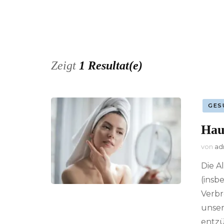
Zeigt
1 Resultat(e)
GES
Hau
von
ad
Die A
(insb
Verbr
unser
entzü