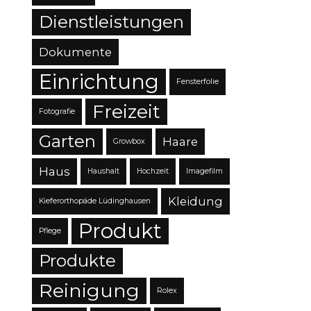
Dienstleistungen
Dokumente
Einrichtung
Fensterfolie
Freizeit
Fotografie
Garten
Haare
Growbox
Haus
Haushalt
Hochzeit
Imagefilm
Kleidung
Kieferorthopäde Lüdinghausen
Produkt
Pflege
Produkte
Reinigung
Rolex