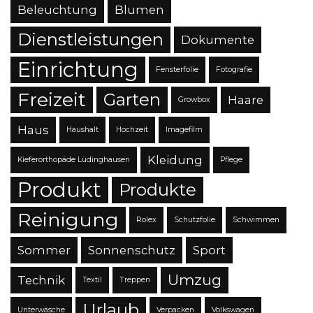
Beleuchtung
Blumen
Dienstleistungen
Dokumente
Einrichtung
Fensterfolie
Fotografie
Freizeit
Garten
Haare
Growbox
Haus
Haushalt
Hochzeit
Imagefilm
Kleidung
Kieferorthopäde Lüdinghausen
Pflege
Produkt
Produkte
Reinigung
Rolex
Schutzfolie
Schwimmen
Sommer
Sonnenschutz
Sport
Umzug
Technik
Textil
Treppen
Urlaub
Unterwäsche
Verpacken
Volkswagen