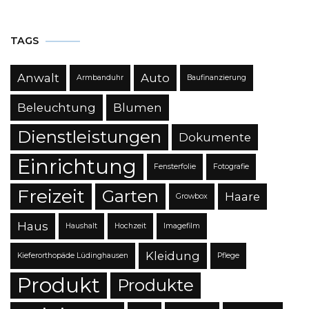
TAGS
Anwalt
Auto
Armbanduhr
Baufinanzierung
Beleuchtung
Blumen
Dienstleistungen
Dokumente
Einrichtung
Fensterfolie
Fotografie
Freizeit
Garten
Haare
Growbox
Haus
Haushalt
Hochzeit
Imagefilm
Kleidung
Kieferorthopäde Lüdinghausen
Pflege
Produkt
Produkte