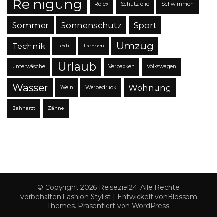
Reinigung
Rolex
Schutzfolie
Schwimmen
Sommer
Sonnenschutz
Sport
Umzug
Technik
Textil
Treppen
Urlaub
Unterwäsche
Verpacken
Volkswagen
Wasser
Wohnung
Wein
Werbedruck
Zahnarzt
Zähne
© Copyright 2026
Reiseziel24
. Alle Rechte
vorbehalten.
Fashion Stylist | Entwickelt von
Blossom
Themes
. Präsentiert von
WordPress
.