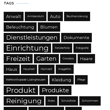
TAGS
Anwalt
Auto
Armbanduhr
Baufinanzierung
Beleuchtung
Blumen
Dienstleistungen
Dokumente
Einrichtung
Fensterfolie
Fotografie
Freizeit
Garten
Haare
Growbox
Haus
Haushalt
Hochzeit
Imagefilm
Kleidung
Kieferorthopäde Lüdinghausen
Pflege
Produkt
Produkte
Reinigung
Rolex
Schutzfolie
Schwimmen