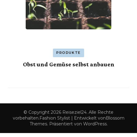
PRODUKTE
Obst und Gemüse selbst anbauen
© Copyright 2026
Reiseziel24
. Alle Rechte
vorbehalten.
Fashion Stylist | Entwickelt von
Blossom
Themes
. Präsentiert von
WordPress
.